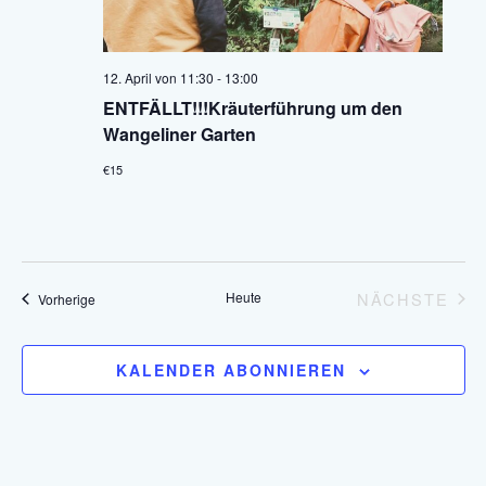
12. April von 11:30
-
13:00
ENTFÄLLT!!!Kräuterführung um den
Wangeliner Garten
€15
Heute
NÄCHSTE
Veranstaltungen
Vorherige
VERANS
KALENDER ABONNIEREN