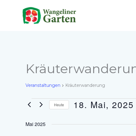
Zum
Inhalt
springen
Kräuterwanderu
Veranstaltungen
Kräuterwanderung
18. Mai, 2025
Veranstaltungen
Heute
Datum
wählen.
Mai 2025