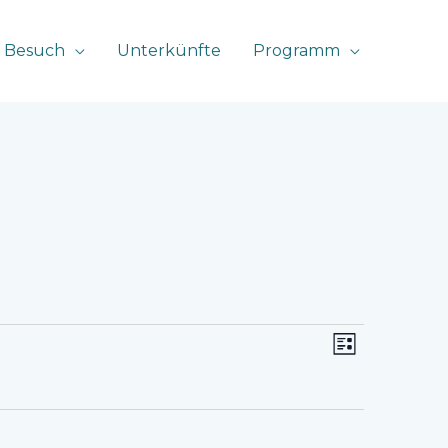
 Besuch
Unterkünfte
Programm
Ansichten-
Veranstaltu
LISTE
Navigation
Ansichten-
Navigation