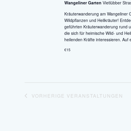
Wangeliner Garten
Vietlübber Str
Kräuterwanderung am Wangeliner Ga
Wildpflanzen und Heilkräuter! Entd
geführten Kräuterwanderung rund um 
die sich für heimische Wild- und He
heilenden Kräfte interessieren. Auf 
€15
VORHERIGE
VERANSTALTUNGEN