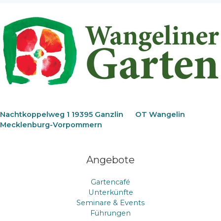
Nachtkoppelweg 1 19395 Ganzlin
OT Wangelin
Mecklenburg-Vorpommern
Angebote
Gartencafé
Unterkünfte
Seminare & Events
Führungen