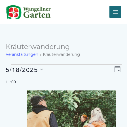
Zum
Inhalt
springen
Kräuterwanderung
Veranstaltungen
Kräuterwanderung
Veranstaltungen
5/18/2025
Ansich
Vera
TAG
für
Naviga
Ansi
Datum
18.
Navi
11:00
wählen.
Mai,
2025