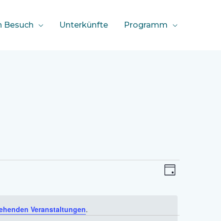
n Besuch
Unterkünfte
Programm
Ansichten-
Veranstaltu
TAG
Navigation
Ansichten-
Navigation
ehenden Veranstaltungen
.