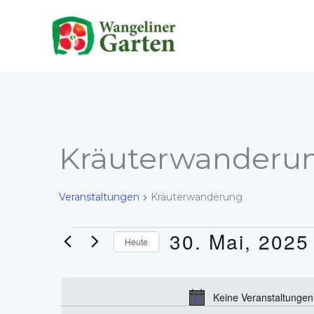
Zum
Inhalt
springen
Kräuterwanderu
Veranstaltungen
Kräuterwanderung
30. Mai, 2025
Veranstaltungen
Heute
für
Datum
30.
wählen.
Mai,
Keine Veranstaltungen
2025