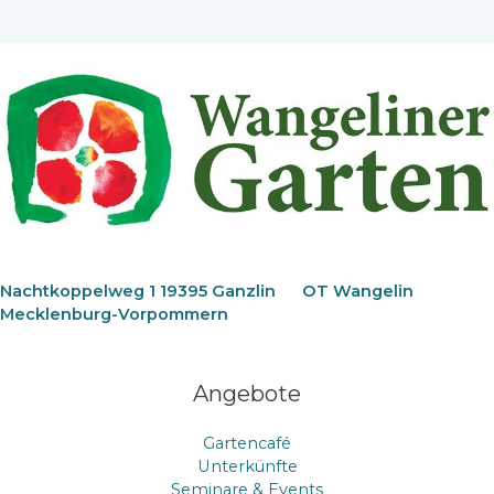
Nachtkoppelweg 1 19395 Ganzlin
OT Wangelin
Mecklenburg-Vorpommern
Angebote
Gartencafé
Unterkünfte
Seminare & Events