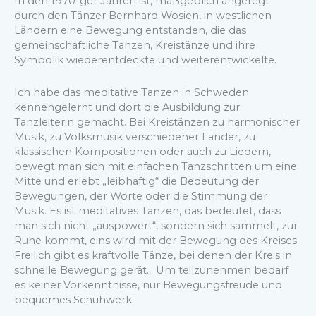
In den 1970-ger Jahren ist, maßgeblich angeregt
durch den Tänzer Bernhard Wosien, in westlichen
Ländern eine Bewegung entstanden, die das
gemeinschaftliche Tanzen, Kreistänze und ihre
Symbolik wiederentdeckte und weiterentwickelte.
Ich habe das meditative Tanzen in Schweden
kennengelernt und dort die Ausbildung zur
Tanzleiterin gemacht. Bei Kreistänzen zu harmonischer
Musik, zu Volksmusik verschiedener Länder, zu
klassischen Kompositionen oder auch zu Liedern,
bewegt man sich mit einfachen Tanzschritten um eine
Mitte und erlebt „leibhaftig“ die Bedeutung der
Bewegungen, der Worte oder die Stimmung der
Musik. Es ist meditatives Tanzen, das bedeutet, dass
man sich nicht „auspowert“, sondern sich sammelt, zur
Ruhe kommt, eins wird mit der Bewegung des Kreises.
Freilich gibt es kraftvolle Tänze, bei denen der Kreis in
schnelle Bewegung gerät… Um teilzunehmen bedarf
es keiner Vorkenntnisse, nur Bewegungsfreude und
bequemes Schuhwerk.