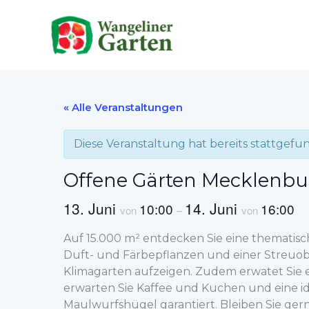
Zum
Inhalt
springen
« Alle Veranstaltungen
Diese Veranstaltung hat bereits stattgefu
Offene Gärten Mecklenb
13. Juni
14. Juni
10:00
16:00
von
–
von
Auf 15.000 m² entdecken Sie eine thematisc
Duft- und Färbepflanzen und einer Streuob
Klimagarten aufzeigen. Zudem erwatet Sie 
erwarten Sie Kaffee und Kuchen und eine idy
Maulwurfshügel garantiert. Bleiben Sie g