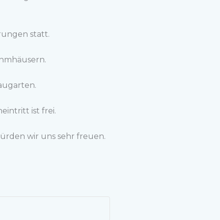
rungen statt.
ehmhäusern.
augarten.
ntritt ist frei.
rden wir uns sehr freuen.