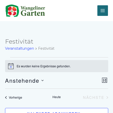
Zum
Inhalt
springen
Festivität
Veranstaltungen
Festivität
Veranstaltungen
Es wurden keine Ergebnisse gefunden.
Hinweis
Anstehende
Ansich
Vera
LIST
Naviga
Ansi
Datum
Navi
wählen.
Heute
NÄCHSTE
Veranstaltungen
Vorherige
VERANS