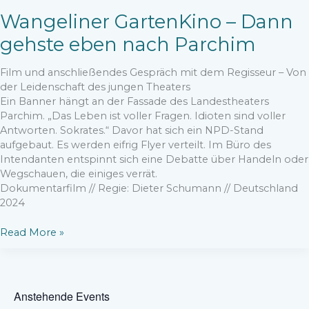
Wangeliner GartenKino – Dann
gehste eben nach Parchim
Film und anschließendes Gespräch mit dem Regisseur – Von
der Leidenschaft des jungen Theaters
Ein Banner hängt an der Fassade des Landestheaters
Parchim. „Das Leben ist voller Fragen. Idioten sind voller
Antworten. Sokrates.“ Davor hat sich ein NPD-Stand
aufgebaut. Es werden eifrig Flyer verteilt. Im Büro des
Intendanten entspinnt sich eine Debatte über Handeln oder
Wegschauen, die einiges verrät.
Dokumentarfilm // Regie: Dieter Schumann // Deutschland
2024
Wangeliner
Read More »
GartenKino
–
Dann
gehste
Anstehende Events
eben