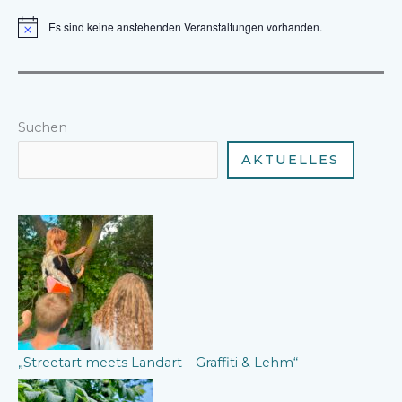
nach
Es sind keine anstehenden Veranstaltungen vorhanden.
Parchim
H
i
n
w
e
i
s
Suchen
AKTUELLES
„Streetart meets Landart – Graffiti & Lehm“