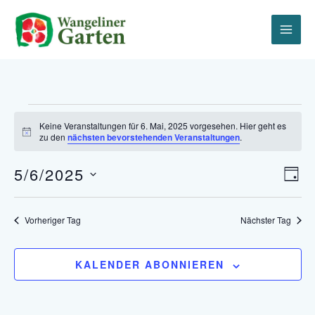
Zum
Inhalt
springen
Veranstaltungen
für
Keine Veranstaltungen für 6. Mai, 2025 vorgesehen. Hier geht es
Hinweis
zu den
nächsten bevorstehenden Veranstaltungen
.
6.
Mai,
5/6/2025
2025
Ansich
Vera
TAG
Naviga
Ansi
Datum
Navi
wählen.
Vorheriger Tag
Nächster Tag
KALENDER ABONNIEREN