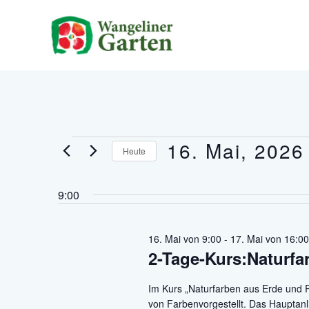
Zum
Inhalt
springen
16. Mai, 2026
Veranstaltungen
Heute
für
Datum
16.
wählen.
9:00
Mai,
2026
16. Mai von 9:00
-
17. Mai von 16:00
2-Tage-Kurs:Naturfa
Im Kurs „Naturfarben aus Erde und 
von Farbenvorgestellt. Das Hauptanl