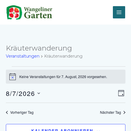
Zum
Inhalt
springen
Kräuterwanderung
Veranstaltungen
Kräuterwanderung
Veranstaltungen
für
Keine Veranstaltungen für 7. August, 2026 vorgesehen.
Hinweis
7.
August,
8/7/2026
Ansich
Vera
2026
TAG
Naviga
Ansi
Datum
Navi
wählen.
Vorheriger Tag
Nächster Tag
KALENDER ABONNIEREN