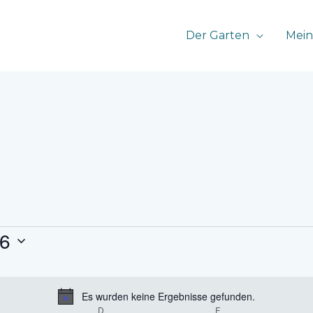
Der Garten
Mein
26
Es wurden keine Ergebnisse gefunden.
Hinweis
TTWOCH
D
DONNERSTAG
F
FREITAG