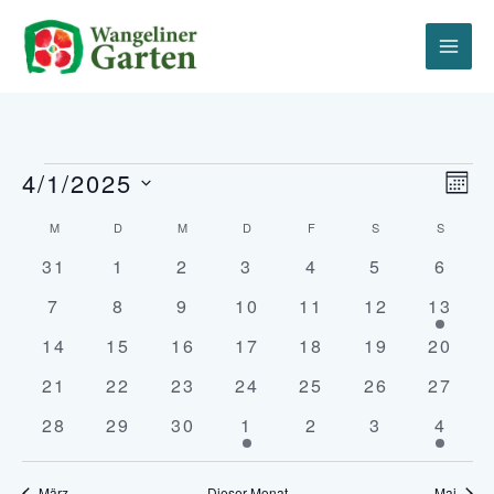
Zum
Inhalt
springen
Veranstaltungen
4/1/2025
Ansich
Vera
MON
Naviga
Ansi
Datum
Navi
Kalender
M
MONTAG
D
DIENSTAG
M
MITTWOCH
D
DONNERSTAG
F
FREITAG
S
SAMSTAG
S
SONNT
wählen.
von
0
0
0
0
0
0
0
31
1
2
3
4
5
6
Veranstaltungen
Veranstaltungen
Veranstaltungen
Veranstaltungen
Veranstaltungen
Veranstaltungen
Veranstaltu
Veran
0
0
0
0
0
0
1
7
8
9
10
11
12
13
Veranstaltungen
Veranstaltungen
Veranstaltungen
Veranstaltungen
Veranstaltungen
Veranstaltun
Verans
0
0
0
0
0
0
0
14
15
16
17
18
19
20
Veranstaltungen
Veranstaltungen
Veranstaltungen
Veranstaltungen
Veranstaltungen
Veranstaltun
Verans
0
0
0
0
0
0
0
21
22
23
24
25
26
27
Veranstaltungen
Veranstaltungen
Veranstaltungen
Veranstaltungen
Veranstaltungen
Veranstaltun
Verans
0
0
0
1
0
0
1
28
29
30
1
2
3
4
Veranstaltungen
Veranstaltungen
Veranstaltungen
Veranstaltung
Veranstaltungen
Veranstaltu
Veran
März
Dieser Monat
Mai