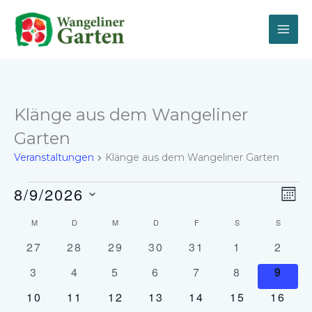
Zum
Inhalt
springen
Klänge aus dem Wangeliner
Garten
Veranstaltungen
Klänge aus dem Wangeliner Garten
Veranstaltungen
8/9/2026
Ansich
Vera
MON
Naviga
Ansi
Datum
Navi
Kalender
M
MONTAG
D
DIENSTAG
M
MITTWOCH
D
DONNERSTAG
F
FREITAG
S
SAMSTAG
S
SONNT
wählen.
von
0
0
0
0
0
0
0
27
28
29
30
31
1
2
Veranstaltungen
Veranstaltungen
Veranstaltungen
Veranstaltungen
Veranstaltungen
Veranstaltungen
Veranstaltu
Veran
0
0
0
0
0
0
0
3
4
5
6
7
8
9
Veranstaltungen
Veranstaltungen
Veranstaltungen
Veranstaltungen
Veranstaltungen
Veranstaltu
Veran
0
0
0
0
0
0
0
10
11
12
13
14
15
16