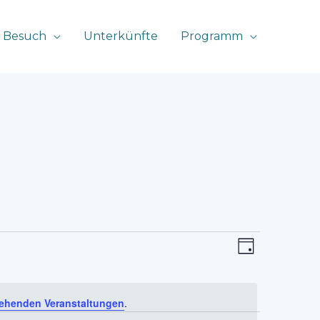
 Besuch
Unterkünfte
Programm
Ansichten-
Veranstaltu
TAG
Navigation
Ansichten-
Navigation
ehenden Veranstaltungen
.