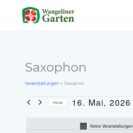
Zum
Inhalt
springen
Saxophon
Veranstaltungen
Saxophon
16. Mai, 2026
Veranstaltungen
Heute
für
Datum
16.
wählen.
Mai,
Keine Veranstaltungen
2026