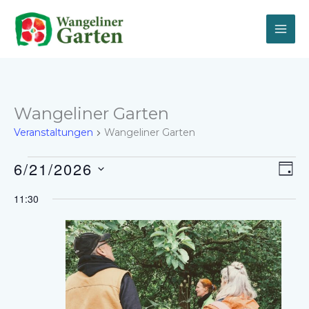
Zum
Inhalt
springen
Wangeliner Garten
Veranstaltungen
Wangeliner Garten
Veranstaltungen
6/21/2026
Ansich
Vera
TAG
für
Naviga
Ansi
Datum
21.
Navi
11:30
wählen.
Juni,
2026