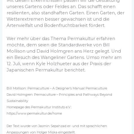
Mit diesen Erkenntnissen passen wir die Gestaltung
unseres Gartens oder Feldes an. Das schafft einen
resilienten, also standhaften Garten. Einen Garten, der
Wetterextremen besser gewachsen ist und die
Artenvielfalt und Bodenfruchtbarkeit fördert.
Wer mehr über das Thema Permakultur erfahren
möchte, dem seien die Standardwerke von Bill
Mollison und David Holmgren ans Herz gelegt. Und
ein Besuch des Wangeliner Gartens. Umso mehr am
12. Juli, wenn Kyle Holzhueter aus der Praxis der
Japanischen Permakultur berichtet.
Bill Mollison: Permaculture – A Designer’s Manual Permaculture
David Holmgren: Permaculture – Principles and Pathways Beyond
Sustainability
Homepage des Permakultur Instituts e.V.:
https://www.permakultur.de/home
Der Text wurde von Jasmin Sepahzad er- und mit sprachlichen
Anpassungen von Holger Miska eingestellt.