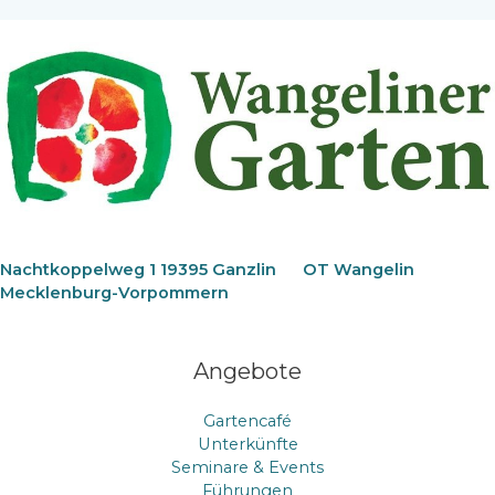
Nachtkoppelweg 1 19395 Ganzlin
OT Wangelin
Mecklenburg-Vorpommern
Angebote
Gartencafé
Unterkünfte
Seminare & Events
Führungen