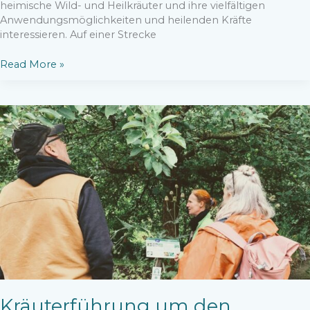
heimische Wild- und Heilkräuter und ihre vielfältigen
Anwendungsmöglichkeiten und heilenden Kräfte
interessieren. Auf einer Strecke
Kräuterführung
Read More »
um
den
Wangeliner
Garten
Kräuterführung um den