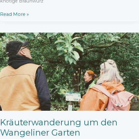
knotige Braunwurz
Hummel
Read More »
Hotspot
–
Der
Knotige
Braunwurz
und
seine
VerehrerInnen
Kräuterwanderung um den
Wangeliner Garten