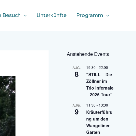
n Besuch
Unterkünfte
Programm
Anstehende Events
19:30
-
22:00
AUG.
8
“STILL – Die
Zöllner im
Trio Infernale
– 2026 Tour”
11:30
-
13:30
AUG.
9
Kräuterführu
ng um den
Wangeliner
Garten