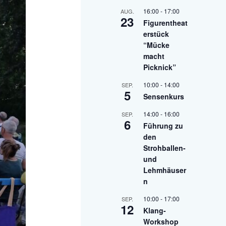
16:00
-
17:00
AUG.
23
Figurentheat
erstück
“Mücke
macht
Picknick”
10:00
-
14:00
SEP.
5
Sensenkurs
14:00
-
16:00
SEP.
6
Führung zu
den
Strohballen-
und
Lehmhäuser
n
10:00
-
17:00
SEP.
12
Klang-
Workshop